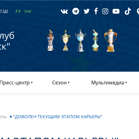
 (д)
Live
луб
к"
Пресс-центр
Сезон
Мультимедиа
ель
"ДОВОЛЕН ТЕКУЩИМ ЭТАПОМ КАРЬЕРЫ"