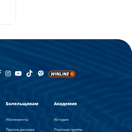
Болельщикам
Академия
Абонементы
История
Против расизма
Платные группы