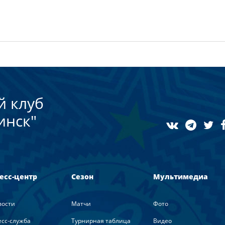
й клуб
инск"
есс-центр
Сезон
Мультимедиа
вости
Матчи
Фото
сс-служба
Турнирная таблица
Видео