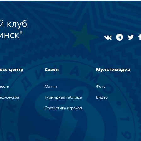
й клуб
инск"
есс-центр
Сезон
Мультимедиа
вости
Матчи
Фото
сс-служба
Турнирная таблица
Видео
Статистика игроков