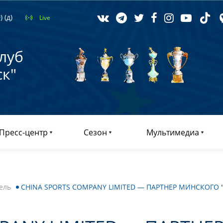
 (д)
Live
луб
к"
Пресс-центр
Сезон
Мультимедиа
ель
CHINA SPORTS COMPANY LIMITED — ПАРТНЕР МИНСКОГО