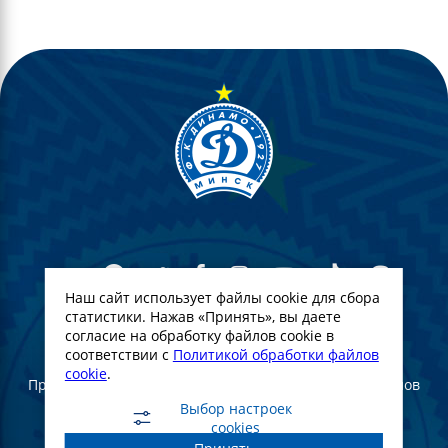
Наш сайт использует файлы cookie для сбора
статистики. Нажав «Принять», вы даете
согласие на обработку файлов cookie в
© Футбольный Клуб Динамо-Минск. 2022
соответствии с
Политикой обработки файлов
cookie
.
При полном или частичном использовании материалов
ссылка на официальный сайт ФК Динамо Минск
Выбор настроек
обязательна
cookies