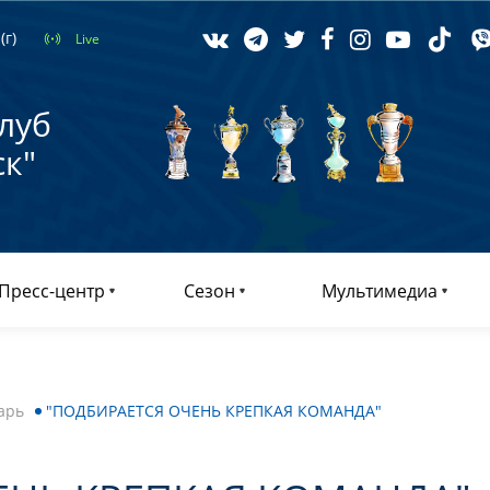
(г)
Live
луб
к"
Пресс-центр
Сезон
Мультимедиа
арь
"ПОДБИРАЕТСЯ ОЧЕНЬ КРЕПКАЯ КОМАНДА"