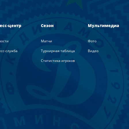
есс-центр
Сезон
Мультимедиа
вости
Матчи
Фото
сс-служба
Турнирная таблица
Видео
Статистика игроков