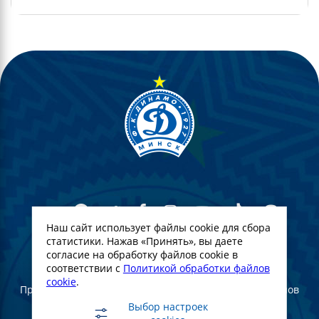
Наш сайт использует файлы cookie для сбора
статистики. Нажав «Принять», вы даете
согласие на обработку файлов cookie в
© Футбольный Клуб Динамо-Минск. 2022
соответствии с
Политикой обработки файлов
cookie
.
При полном или частичном использовании материалов
ссылка на официальный сайт ФК Динамо Минск
Выбор настроек
обязательна