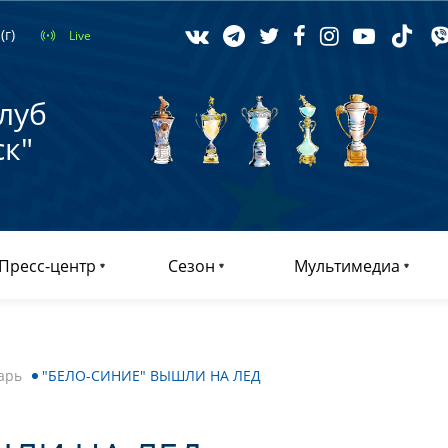
(г)
Live
луб
к"
Пресс-центр
Сезон
Мультимедиа
арь
"БЕЛО-СИНИЕ" ВЫШЛИ НА ЛЕД