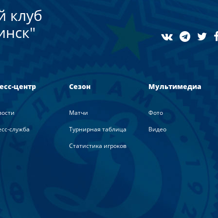
й клуб
инск"
есс-центр
Сезон
Мультимедиа
вости
Матчи
Фото
сс-служба
Турнирная таблица
Видео
Статистика игроков