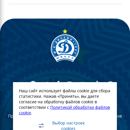
Наш сайт использует файлы cookie для сбора
статистики. Нажав «Принять», вы даете
согласие на обработку файлов cookie в
© Футбольный Клуб Динамо-Минск. 2022
соответствии с
Политикой обработки файлов
cookie
.
При полном или частичном использовании материалов
ссылка на официальный сайт ФК Динамо Минск
Выбор настроек
обязательна
cookies