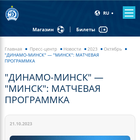
RU
Билеты
Магазин
Главная
Пресс-центр
Новости
2023
Октябрь
"ДИНАМО-МИНСК" — "МИНСК": МАТЧЕВАЯ
ПРОГРАММКА
"ДИНАМО-МИНСК" —
"МИНСК": МАТЧЕВАЯ
ПРОГРАММКА
21.10.2023