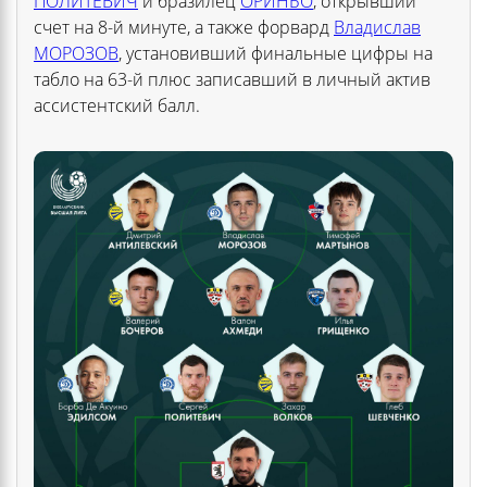
ПОЛИТЕВИЧ
и бразилец
ОРИНЬО
, открывший
счет на 8-й минуте, а также форвард
Владислав
МОРОЗОВ
, установивший финальные цифры на
табло на 63-й плюс записавший в личный актив
ассистентский балл.