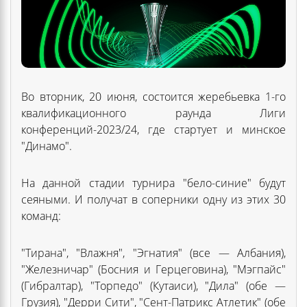
Во вторник, 20 июня, состоится жеребьевка 1-го
квалификационного раунда Лиги
конференций-2023/24, где стартует и минское
"Динамо".
На данной стадии турнира "бело-синие" будут
сеяными. И получат в соперники одну из этих 30
команд:
"Тирана", "Влажня", "Эгнатия" (все — Албания),
"Железничар" (Босния и Герцеговина), "Мэгпайс"
(Гибралтар), "Торпедо" (Кутаиси), "Дила" (обе —
Грузия), "Дерри Сити", "Сент-Патрикс Атлетик" (обе