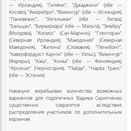
— Ирландия), "Гиляни", "Дукаджини" (обе —
Косово), "Акюрейри", "Викингур" (обе — Исландия),
"Паневежис", "Хегельман" (обе — Литва),
"Бальцан", "Биркиркара" (обе — Мальта), "Зимбру"
(Молдова), "Космос" (Сан-Марино), "Гленторан"
(Северная Ирландия), "Македония" (Северная
Македония), "Жилина" (Словакия), "Пенибонт",
"Хаверфордуэст Каунти" (обе — Уэльс), "Викингур"
(Фареры), "Хака", "Хонка" (обе — Финляндия),
"Арсенал" (Черногория), "Пайде", "Нарва Транс"
(обе — Эстония).
Накануне жеребьевки количество возможных
вариантов для подопечных Вадима Скрипченко
существенно сократится вследствие
распределения участников по дополнительным
корзинам.