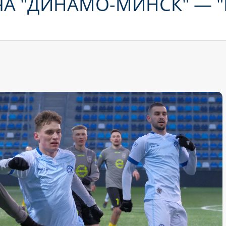
А "ДИНАМО-МИНСК" — "