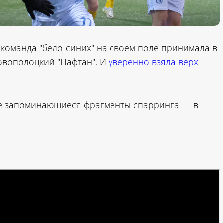
я команда "бело-синих" на своем поле принимала в
овополоцкий "Нафтан". И
уверенно взяла верх —
гие запоминающиеся фрагменты спарринга — в