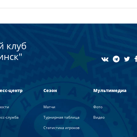
й клуб
инск"
есс-центр
Сезон
Мультимедиа
вости
Матчи
Фото
сс-служба
Турнирная таблица
Видео
Статистика игроков