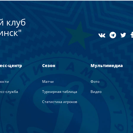
й клуб
инск"
есс-центр
Сезон
Мультимедиа
вости
Матчи
Фото
сс-служба
Турнирная таблица
Видео
Статистика игроков