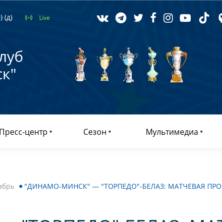
 (д)
Live
луб
к"
Пресс-центр
Сезон
Мультимедиа
абрь
"ДИНАМО-МИНСК" — "ТОРПЕДО"-БЕЛАЗ: МАТЧЕВАЯ ПР