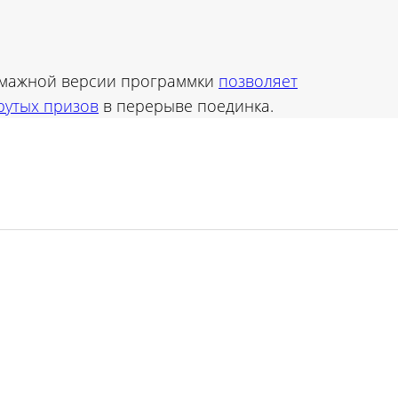
умажной версии программки
позволяет
рутых призов
в перерыве поединка.