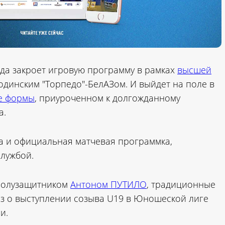
анда закроет игровую программу в рамках
высшей
динским "Торпедо"-БелАЗом. И выйдет на поле в
те формы
, приуроченном к долгожданному
а.
а и официальная матчевая программка,
службой.
 полузащитником
Антоном ПУТИЛО
, традиционные
аз о выступлении созыва U19 в Юношеской лиге
и.