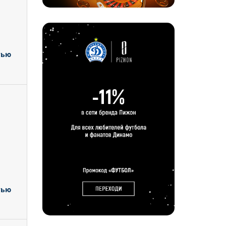
тью
тью