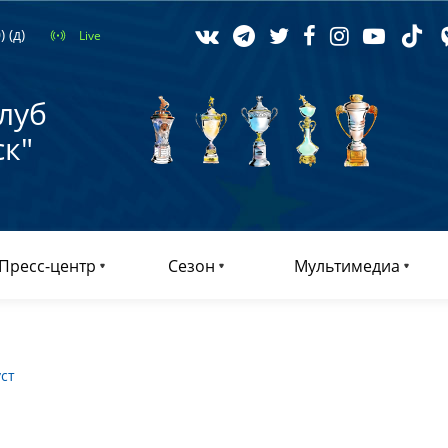
 (д)
Live
луб
к"
Пресс-центр
Сезон
Мультимедиа
уст