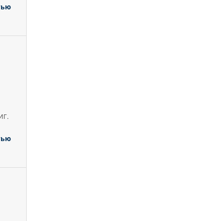
тью
иг.
тью