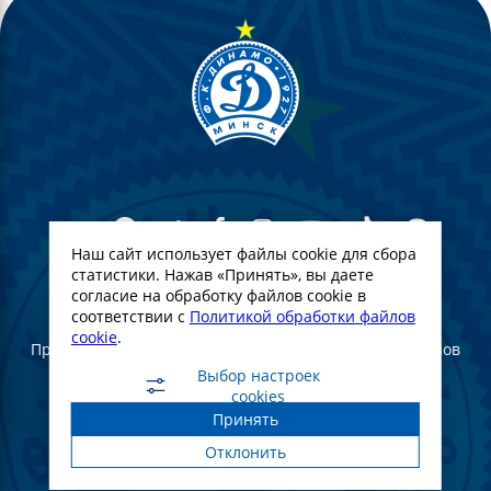
Наш сайт использует файлы cookie для сбора
статистики. Нажав «Принять», вы даете
согласие на обработку файлов cookie в
© Футбольный Клуб Динамо-Минск. 2022
соответствии с
Политикой обработки файлов
cookie
.
При полном или частичном использовании материалов
ссылка на официальный сайт ФК Динамо Минск
Выбор настроек
обязательна
cookies
Принять
Создание и продвижение сайта -
WebGroup.PRO
Отклонить