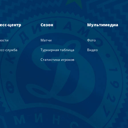
есс-центр
Сезон
Мультимедиа
вости
Матчи
Фото
сс-служба
Турнирная таблица
Видео
Статистика игроков