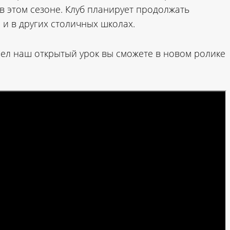
 этом сезоне. Клуб планирует продолжать
 и в других столичных школах.
шел наш открытый урок вы сможете в новом ролике