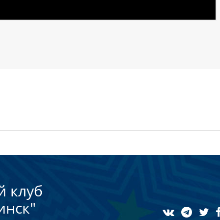
й клуб
инск"