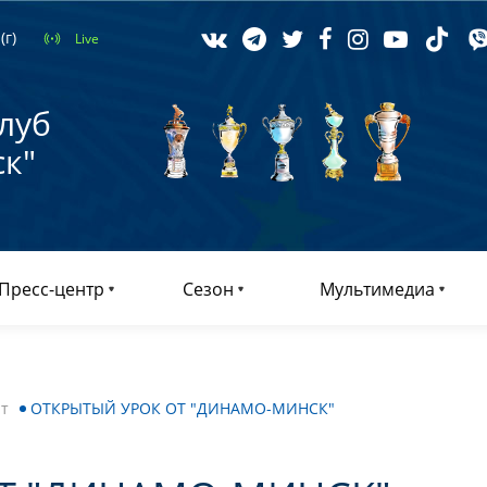
(г)
Live
луб
к"
Пресс-центр
Сезон
Мультимедиа
т
ОТКРЫТЫЙ УРОК ОТ "ДИНАМО-МИНСК"