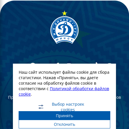
Наш сайт использует файлы cookie для сбора
статистики. Нажав «Принять», вы даете
согласие на обработку файлов cookie в
© Футбольный Клуб Динамо-Минск. 2022
соответствии с
Политикой обработки файлов
cookie
.
При полном или частичном использовании материалов
ссылка на официальный сайт ФК Динамо Минск
Выбор настроек
обязательна
cookies
Принять
Создание и продвижение сайта -
WebGroup.PRO
Отклонить