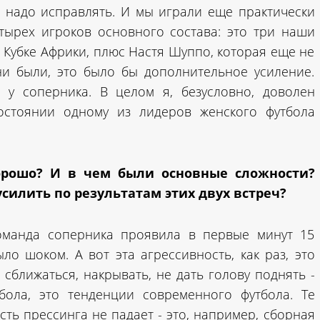
х надо исправлять. И мы играли еще практически
етырех игроков основного состава: это три наши
 Кубке Африки, плюс Настя Шуппо, которая еще не
ни были, это было бы дополнительное усиление.
 у соперника. В целом я, безусловно, доволен
стоянии одному из лидеров женского футбола
орошо? И в чем были основные сложности?
силить по результатам этих двух встреч?
команда соперника проявила в первые минут 15
ло шоком. А вот эта агрессивность, как раз, это
 сближаться, накрывать, не дать голову поднять -
бола, это тенденции современного футбола. Те
ть прессинга не падает - это, например, сборная