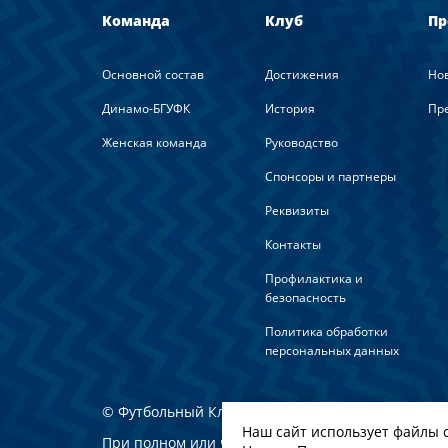
Команда
Клуб
Пр
Основной состав
Достижения
Но
Динамо-БГУФК
История
Пре
Женская команда
Руководство
Спонсоры и партнеры
Реквизиты
Контакты
Профилактика и
безопасность
Политика обработки
персональных данных
© Футбольный Клуб Динамо-Минск. 2022
Наш сайт использует файлы c
При полном или частичном использовании мате