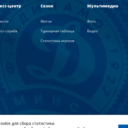
есс-центр
Сезон
Мультимедиа
вости
Матчи
Фото
сс-служба
Турнирная таблица
Видео
Статистика игроков
ookie для сбора статистики.
риалов ссылка на официальный сайт ФК Динамо Минск обязате