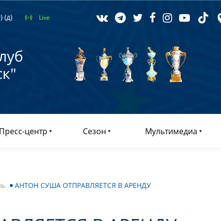
 (д)
Live
луб
к"
Пресс-центр
Сезон
Мультимедиа
ль
АНТОН СУША ОТПРАВЛЯЕТСЯ В АРЕНДУ