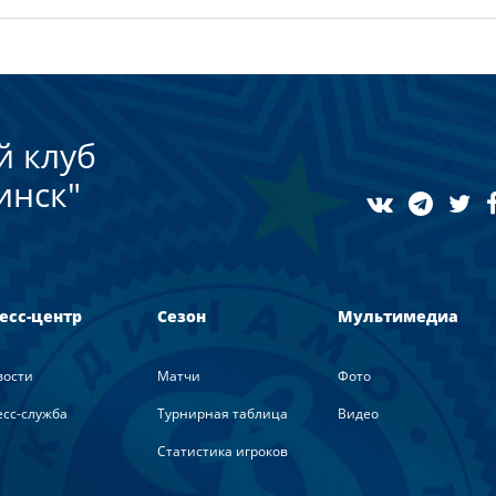
й клуб
инск"
есс-центр
Сезон
Мультимедиа
вости
Матчи
Фото
сс-служба
Турнирная таблица
Видео
Статистика игроков