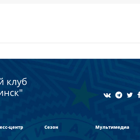
й клуб
инск"
есс-центр
Сезон
Мультимедиа