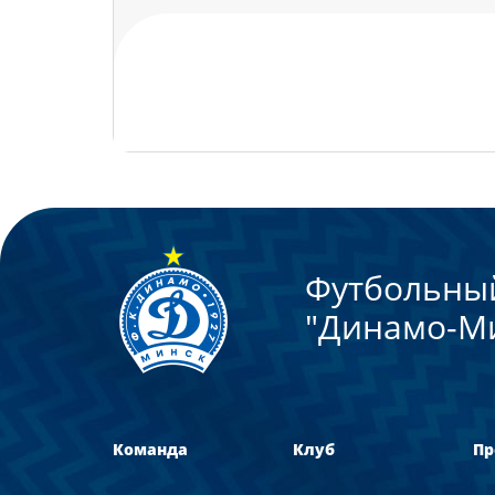
Теги:
Юрий Малеев
Футбольны
"Динамо-М
Команда
Клуб
Пр