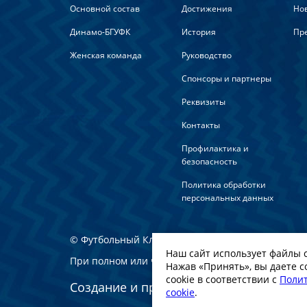
Основной состав
Достижения
Но
Динамо-БГУФК
История
Пре
Женская команда
Руководство
Спонсоры и партнеры
Реквизиты
Контакты
Профилактика и
безопасность
Политика обработки
персональных данных
© Футбольный Клуб Динамо-Минск. 2022
Наш сайт использует файлы c
При полном или частичном использовании мате
Нажав «Принять», вы даете с
cookie в соответствии с
Полит
Создание и продвижение сайта -
WebG
cookie
.