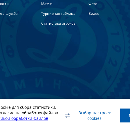
вости
Матчи
Фото
сс-служба
Турнирная таблица
Видео
Статистика игроков
ookie для сбора статистики.
риалов ссылка на официальный сайт ФК Динамо Минск обязате
огласие на обработку файлов
Выбор настроек
икой обработки файлов
cookies
roup.PRO