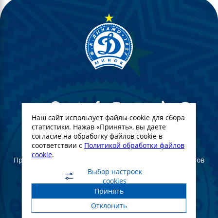
Наш сайт использует файлы cookie для сбора
статистики. Нажав «Принять», вы даете
согласие на обработку файлов cookie в
© Футбольный Клуб Динамо-Минск. 2022
соответствии с
Политикой обработки файлов
cookie
.
При полном или частичном использовании материалов
ссылка на официальный сайт ФК Динамо Минск
Выбор настроек
обязательна
cookies
Принять
Создание и продвижение сайта -
WebGroup.PRO
Отклонить