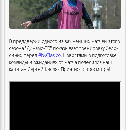
В преддверии одного из важнейших матчей этого
сезона "Динамо-ТВ" показывает тренировку бело-
синих перед
#byClasico
. Новостями о подготовке
команды и ожиданиях от матча поделился наш
капитан Сергей Кисляк Приятного просмотра!