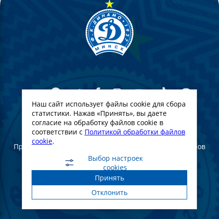
Наш сайт использует файлы cookie для сбора
статистики. Нажав «Принять», вы даете
согласие на обработку файлов cookie в
© Футбольный Клуб Динамо-Минск. 2022
соответствии с
Политикой обработки файлов
cookie
.
При полном или частичном использовании материалов
ссылка на официальный сайт ФК Динамо Минск
Выбор настроек
обязательна
cookies
Принять
Создание и продвижение сайта -
WebGroup.PRO
Отклонить