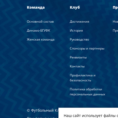
Команда
Клуб
Пр
Основной состав
Достижения
Но
Динамо-БГУФК
История
Пре
Женская команда
Руководство
Спонсоры и партнеры
Реквизиты
Контакты
Профилактика и
безопасность
Политика обработки
персональных данных
© Футбольный Клуб Динамо-Минск. 2022
Наш сайт использует файлы c