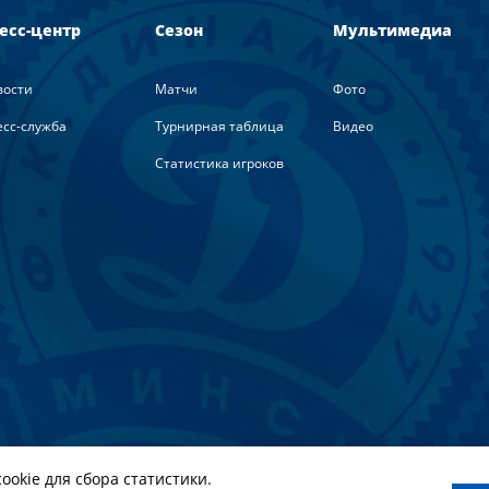
есс-центр
Сезон
Мультимедиа
вости
Матчи
Фото
сс-служба
Турнирная таблица
Видео
Статистика игроков
ookie для сбора статистики.