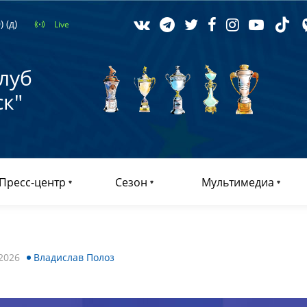
 (д)
Live
луб
к"
Пресс-центр
Сезон
Мультимедиа
2026
Владислав Полоз