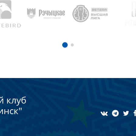
й клуб
инск"