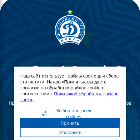
Наш сайт использует файлы cookie для сбора
статистики. Нажав «Принять», вы даете
согласие на обработку файлов cookie в
© Футбольный Клуб Динамо-Минск. 2022
соответствии с
Политикой обработки файлов
cookie
.
При полном или частичном использовании материалов
ссылка на официальный сайт ФК Динамо Минск
Выбор настроек
обязательна
cookies
Принять
Создание и продвижение сайта -
WebGroup.PRO
Отклонить