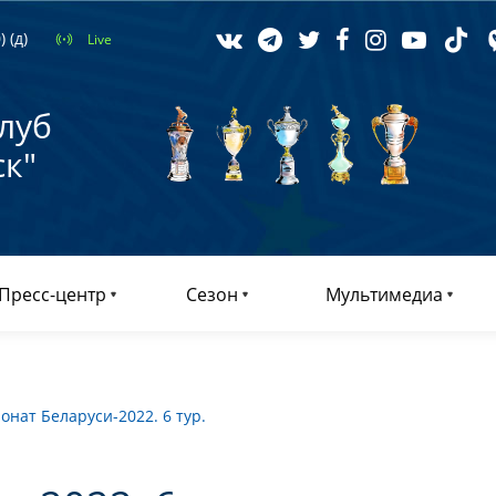
 (д)
Live
луб
к"
Пресс-центр
Сезон
Мультимедиа
нат Беларуси-2022. 6 тур.