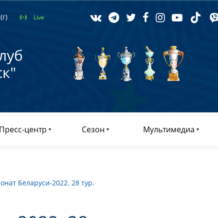
(г)
Live
луб
к"
Пресс-центр
Сезон
Мультимедиа
нат Беларуси-2022. 28 тур.