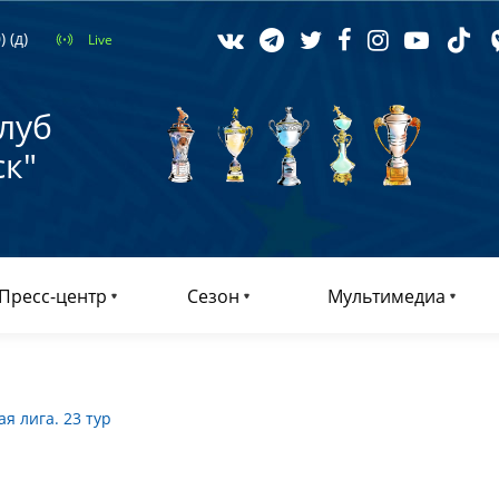
 (д)
Live
луб
к"
Пресс-центр
Сезон
Мультимедиа
я лига. 23 тур