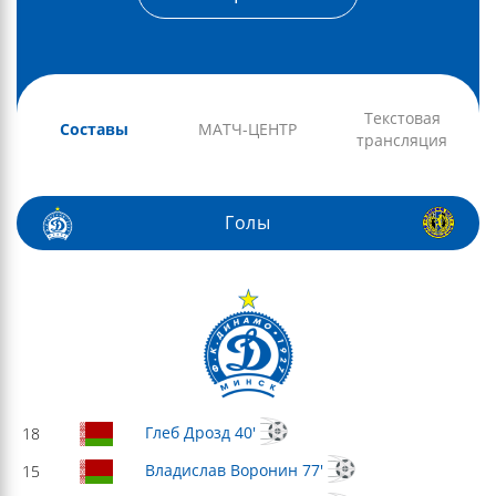
Текстовая
Составы
МАТЧ-ЦЕНТР
трансляция
Голы
Глеб Дрозд 40'
18
Владислав Воронин 77'
15