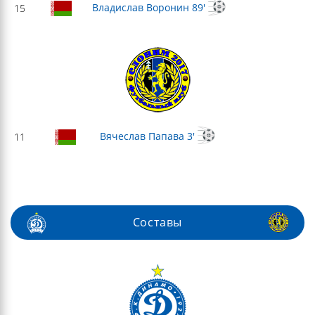
Владислав Воронин 89'
15
Вячеслав Папава 3'
11
Составы