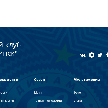
й клуб
инск"
есс-центр
Сезон
Мультимедиа
вости
Матчи
Фото
сс-служба
Турнирная таблица
Видео