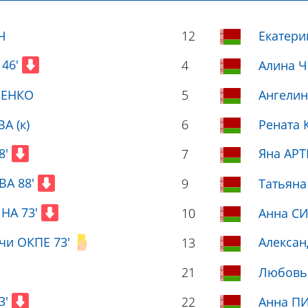
Ч
12
Екатер
 46'
4
Алина 
РЕНКО
5
Ангели
А (к)
6
Рената
8'
Яна АР
7
ВА 88'
9
Татьян
НА 73'
10
Анна С
чи ОКПЕ 73'
Алексан
13
21
Любовь
3'
22
Анна П