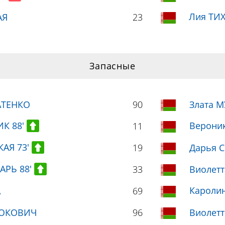
Лия ТИ
АЯ
23
Запасные
АТЕНКО
90
Злата 
К 88'
Верони
11
КАЯ 73'
19
Дарья 
АРЬ 88'
33
Виолет
Кароли
А
69
ТЮКОВИЧ
96
Виолет