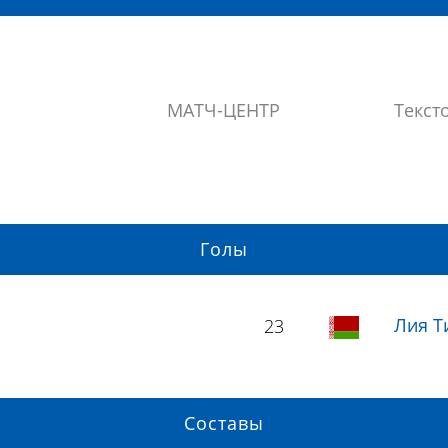
МАТЧ-ЦЕНТР
Текст
Голы
Лия Т
23
Составы