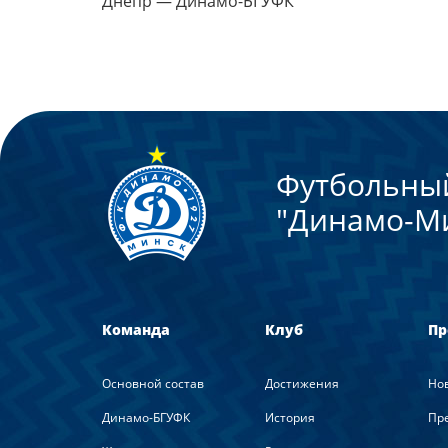
Днепр — Динамо-БГУФК
Футбольны
"Динамо-М
Команда
Клуб
Пр
Основной состав
Достижения
Но
Динамо-БГУФК
История
Пре