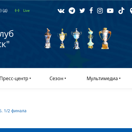
 (д)
Live
луб
к"
Пресс-центр
Сезон
Мультимедиа
. 1/2 финала