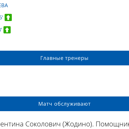
ЕВА
6'
3'
Главные тренеры
Матч обслуживают
лентина Соколович (Жодино). Помощни