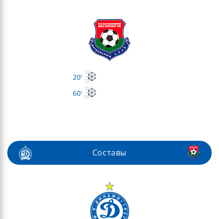
20'
60'
Составы