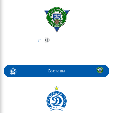
74'
Составы