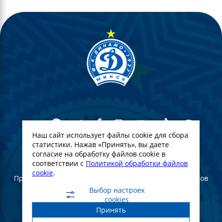
Наш сайт использует файлы cookie для сбора
статистики. Нажав «Принять», вы даете
согласие на обработку файлов cookie в
© Футбольный Клуб Динамо-Минск. 2022
соответствии с
Политикой обработки файлов
cookie
.
При полном или частичном использовании материалов
ссылка на официальный сайт ФК Динамо Минск
Выбор настроек
обязательна
cookies
Принять
Создание и продвижение сайта -