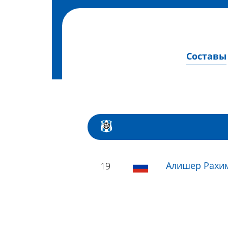
Составы
Алишер Рахи
19