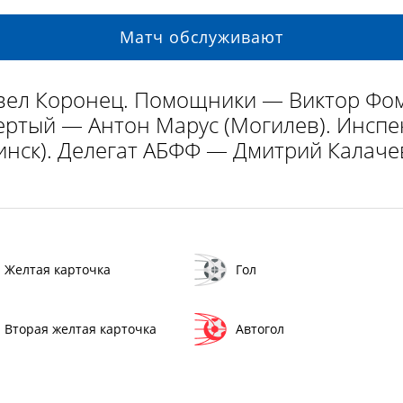
Матч обслуживают
вел Коронец. Помощники — Виктор Фом
ертый — Антон Марус (Могилев). Инсп
инск). Делегат АБФФ — Дмитрий Калачев
Желтая карточка
Гол
Вторая желтая карточка
Автогол