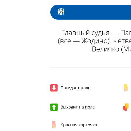
Главный судья — Па
(все — Жодино). Четв
Величко (М
Покидает поле
Выходит на поле
Красная карточка