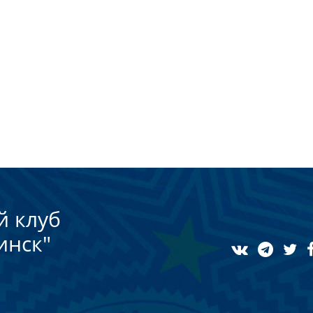
й клуб
инск"