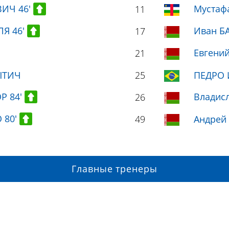
ВИЧ 46'
Мустаф
11
ЛЯ 46'
Иван БА
17
Евгени
21
ЫТИЧ
25
ПЕДРО 
Р 84'
Владис
26
 80'
49
Андрей
Главные тренеры