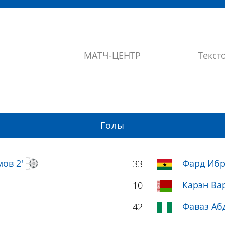
МАТЧ-ЦЕНТР
Текст
Голы
мов 2'
Фард Ибр
33
Карэн Ва
10
Фаваз Аб
42