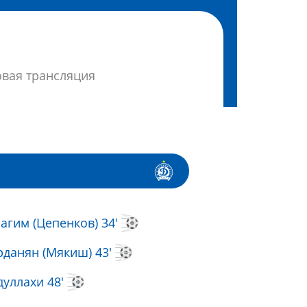
овая трансляция
агим (Цепенков) 34'
рданян (Мякиш) 43'
дуллахи 48'