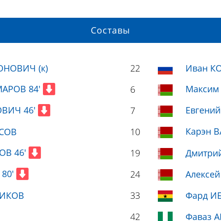
Составы
ОНОВИЧ (к)
22
Иван К
МАРОВ 84'
Максим
6
ОВИЧ 46'
Евгени
7
Карэн В
АСОВ
10
ОВ 46'
19
Дмитри
 80'
24
Алексе
НИКОВ
33
Фард И
42
Фаваз 