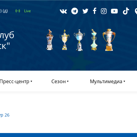
 (д)
Live
луб
к"
Пресс-центр
Сезон
Мультимедиа
ур 26