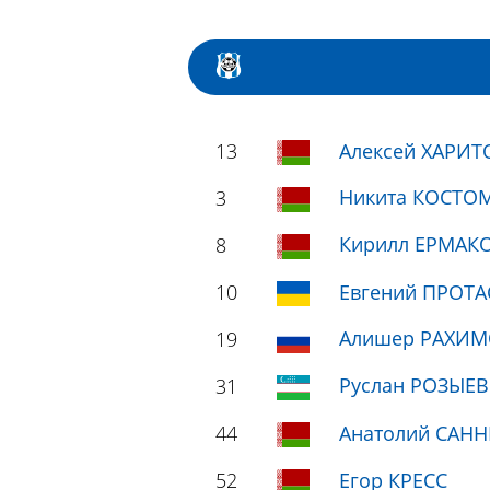
13
Алексей ХАРИТ
Никита КОСТО
3
Кирилл ЕРМАК
8
10
Евгений ПРОТ
Алишер РАХИМ
19
Руслан РОЗЫЕВ
31
44
Анатолий САН
52
Егор КРЕСС