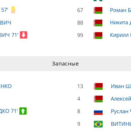
 57'
67
Роман Б
Никита
ОВИЧ
88
ВИЧ 71'
Кирилл
99
Запасные
ЕНКО
13
Иван 
4
Алексе
ДКО 71'
8
Руслан
9
ВИТИН