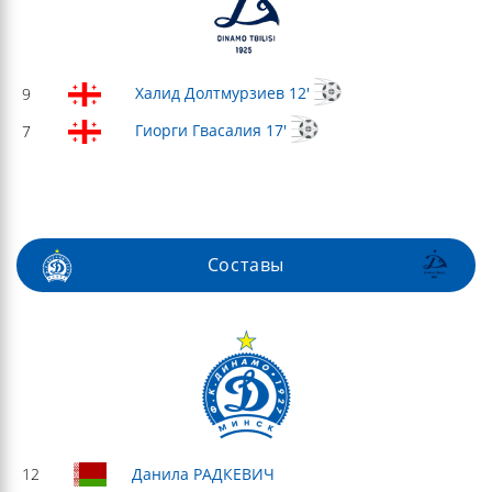
Халид Долтмурзиев 12'
9
Гиорги Гвасалия 17'
7
Составы
12
Данила РАДКЕВИЧ