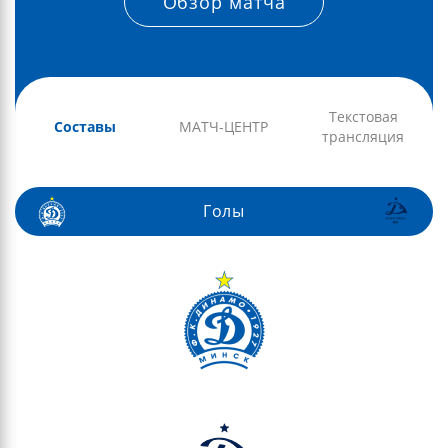
Обзор матча
Текстовая
Составы
МАТЧ-ЦЕНТР
трансляция
Голы