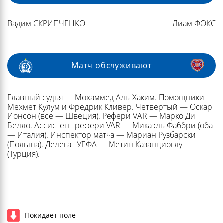
Вадим СКРИПЧЕНКО
Лиам ФОКС
Матч обслуживают
Главный судья — Мохаммед Аль-Хаким. Помощники —
Мехмет Кулум и Фредрик Кливер. Четвертый — Оскар
Йонсон (все — Швеция). Рефери VAR — Марко Ди
Белло. Ассистент рефери VAR — Микаэль Фаббри (оба
— Италия). Инспектор матча — Мариан Рузбарски
(Польша). Делегат УЕФА — Метин Казанциоглу
(Турция).
Покидает поле