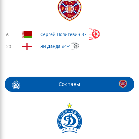
Сергей Политевич 37'
6
Ян Данда 94+'
20
Составы