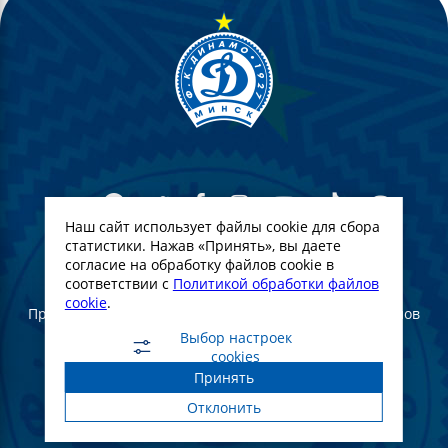
Наш сайт использует файлы cookie для сбора
статистики. Нажав «Принять», вы даете
согласие на обработку файлов cookie в
© Футбольный Клуб Динамо-Минск. 2022
соответствии с
Политикой обработки файлов
cookie
.
При полном или частичном использовании материалов
ссылка на официальный сайт ФК Динамо Минск
Выбор настроек
обязательна
cookies
Принять
Создание и продвижение сайта -
WebGroup.PRO
Отклонить