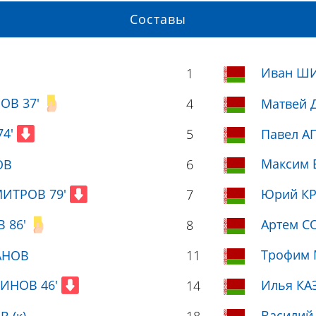
Составы
Иван Ш
1
ОВ 37'
4
Матвей 
74'
5
Павел А
Максим 
ОВ
6
МИТРОВ 79'
Юрий КР
7
 86'
Артем С
8
Трофим
АНОВ
11
РИНОВ 46'
Илья КА
14
Василий