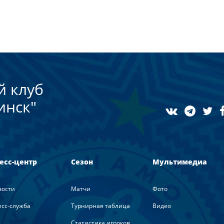
й клуб
инск"
есс-центр
Сезон
Мультимедиа
вости
Матчи
Фото
сс-служба
Турнирная таблица
Видео
Статистика игроков