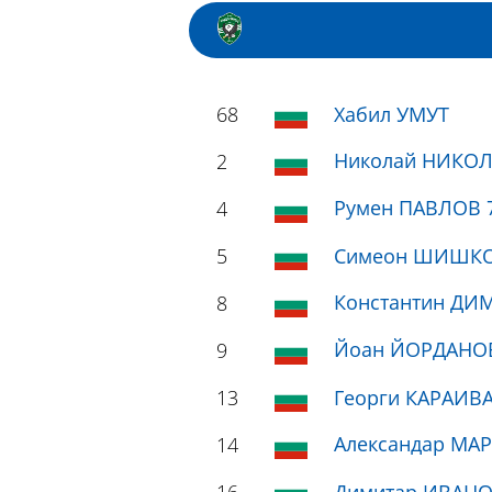
68
Хабил УМУТ
Николай НИКОЛ
2
Румен ПАВЛОВ 
4
5
Симеон ШИШК
Константин ДИ
8
Йоан ЙОРДАНОВ
9
13
Георги КАРАИВ
Александар МА
14