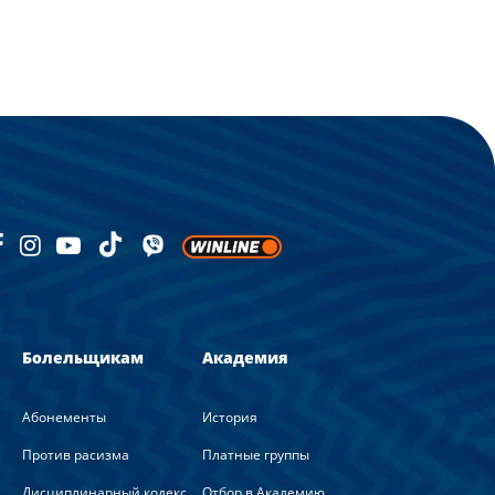
Болельщикам
Академия
Абонементы
История
Против расизма
Платные группы
Дисциплинарный кодекс
Отбор в Академию