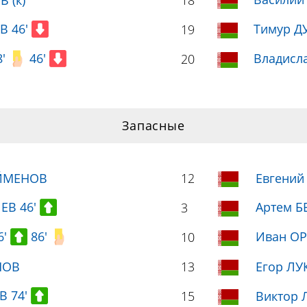
 (к)
18
В 46'
Тимур Д
19
8'
46'
Владисла
20
Запасные
ОЙМЕНОВ
12
Евгени
ЕВ 46'
Артем Б
3
6'
86'
Иван ОР
10
НОВ
13
Егор Л
В 74'
15
Виктор