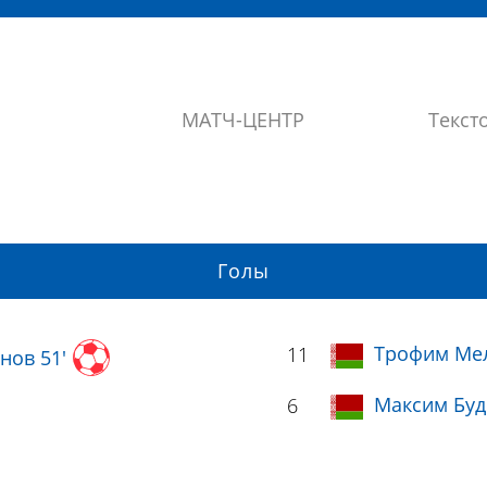
МАТЧ-ЦЕНТР
Текст
Голы
Трофим Мел
11
нов 51'
Максим Буд
6