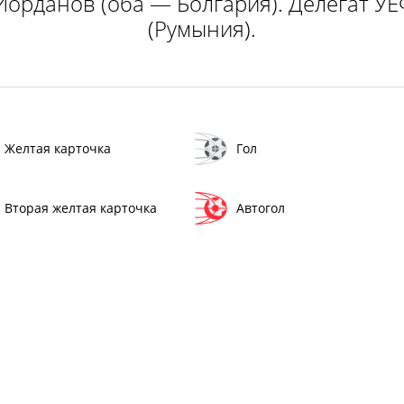
Йорданов (оба — Болгария). Делегат У
(Румыния).
Желтая карточка
Гол
Вторая желтая карточка
Автогол