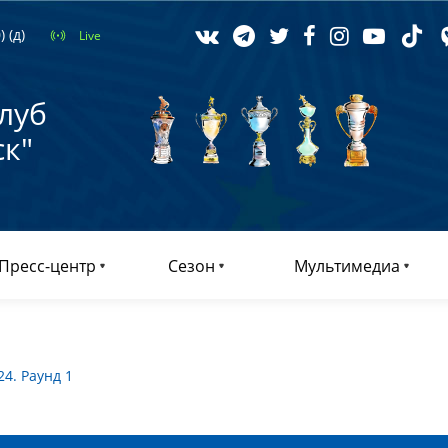
 (д)
Live
луб
к"
Пресс-центр
Сезон
Мультимедиа
4. Раунд 1