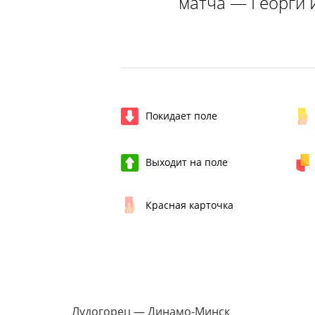
матча — Георги 
Покидает поле
Выходит на поле
Красная карточка
Лудогорец — Динамо-Минск