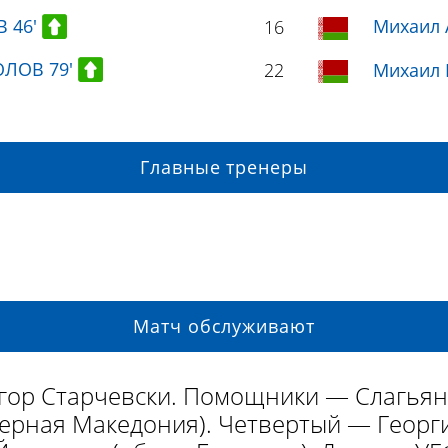
В 46'
Михаил 
16
ОЛОВ 79'
22
Михаил
Главные тренеры
Матч обслуживают
гор Старчевски. Помощники — Слагьян
ерная Македония). Четвертый — Георг