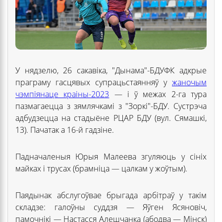
У нядзелю, 26 сакавіка, "Дынама"-БДУФК адкрые
праграму гасцявых супрацьстаянняў у
жаночым
чэмпіянаце краіны-2023
— і ў межах 2-га тура
пазмагаецца з зямлячкамі з "Зоркі"-БДУ. Сустрэча
адбудзецца на стадыёне РЦАР БДУ (вул. Сямашкі,
13). Пачатак а 16-й гадзіне.
Падначаленыя Юрыя Малеева згуляюць у сініх
майках і трусах (брамніца — цалкам у жоўтым).
Паядынак абслугоўвае брыгада арбітраў у такім
складзе: галоўны суддзя — Яўген Ясяновіч,
памочнікі — Настасся Алешчанка (абодва — Мінск)