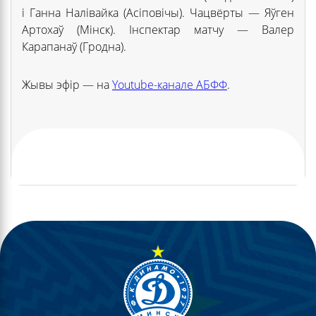
і Ганна Налівайка (Асіповічы). Чацвёрты — Яўген
Артохаў (Мінск). Інспектар матчу — Валер
Карапанаў (Гродна).
Жывы эфір — на
Youtube-канале АБФФ
.